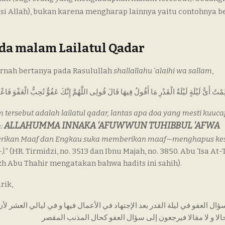
si Allah), bukan karena mengharap lainnya yaitu contohnya b
a malam Lailatul Qadar
ernah bertanya pada Rasulullah
shallallahu ‘alaihi wa sallam
,
لِمْتُ أَىُّ لَيْلَةٍ لَيْلَةُ الْقَدْرِ مَا أَقُولُ فِيهَا قَالَ قُولِى اللَّهُمَّ إِنَّكَ عَفُوٌّ تُحِبُّ الْعَفْوَ فَ
 tersebut adalah lailatul qadar, lantas apa doa yang mesti kuuc
ALLAHUMMA INNAKA ‘AFUWWUN TUHIBBUL ‘AFWA
h:
berikan Maaf dan Engkau suka memberikan maaf—menghapus ke
–
).
” (HR. Tirmidzi, no. 3513 dan Ibnu Majah, no. 3850. Abu ‘Isa At
zh Abu Thahir mengatakan bahwa hadits ini sahih).
rik,
بسؤال العفو في ليلة القدر بعد الإجتهاد في الأعمال فيها و في ليالي العشر ل
حالا و لا مقالا فيرجعون إلى سؤال العفو كحال المذنب المقصر