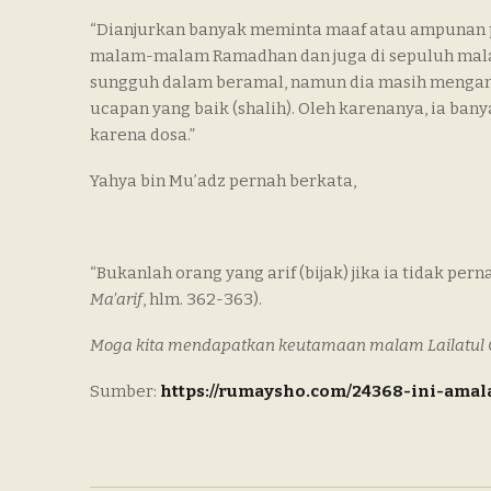
“Dianjurkan banyak meminta maaf atau ampunan pa
malam-malam Ramadhan dan juga di sepuluh malam 
sungguh dalam beramal, namun dia masih mengan
ucapan yang baik (shalih). Oleh karenanya, ia b
karena dosa.”
Yahya bin Mu’adz pernah berkata,
“Bukanlah orang yang arif (bijak) jika ia tidak pe
Ma’arif
, hlm. 362-363).
Moga kita mendapatkan keutamaan malam Lailatul 
Sumber:
https://rumaysho.com/24368-ini-amal