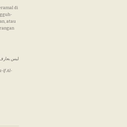
eramal di
ngguh-
n, atau
urangan
ليس بعارف م
-if Al-