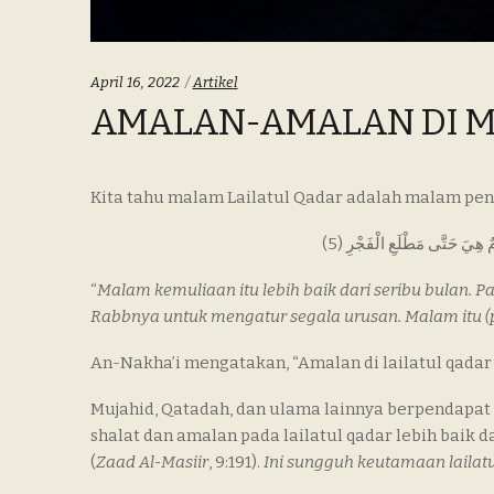
Categories:
April 16, 2022
Artikel
AMALAN-AMALAN DI M
Kita tahu malam Lailatul Qadar adalah malam pen
“
Malam kemuliaan itu lebih baik dari seribu bulan. P
Rabbnya untuk mengatur segala urusan. Malam itu (p
An-Nakha’i mengatakan, “Amalan di lailatul qadar l
Mujahid, Qatadah, dan ulama lainnya berpendapat
shalat dan amalan pada lailatul qadar lebih baik da
(
Zaad Al-Masiir
, 9:191).
Ini sungguh keutamaan lailatu