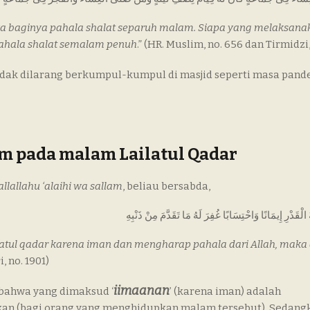
ka baginya pahala shalat separuh malam. Siapa yang melaksana
pahala shalat semalam penuh
.” (HR. Muslim, no. 656 dan Tirmidzi,
idak dilarang berkumpul-kumpul di masjid seperti masa pand
am pada malam Lailatul Qadar
allallahu ‘alaihi wa sallam
, beliau bersabda,
 الْقَدْرِ إِيمَانًا وَاحْتِسَابًا غُفِرَ لَهُ مَا تَقَدَّمَ مِنْ ذَنْبِهِ
tul qadar karena iman dan mengharap pahala dari Allah, maka
i, no. 1901)
iimaanan
ahwa yang dimaksud ‘
’ (karena iman) adalah
ikan (bagi orang yang menghidupkan malam tersebut). Sedang