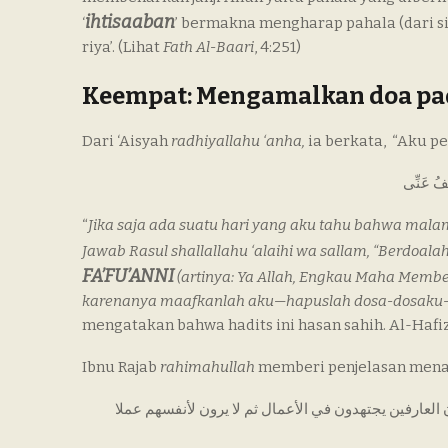
ihtisaaban
‘
’ bermakna mengharap pahala (dari si
riya’. (Lihat
Fath Al-Baari
, 4:251)
Keempat: Mengamalkan doa pad
Dari ‘Aisyah
radhiyallahu ‘anha,
ia berkata, “Aku p
اعْفُ عَنِّى
“
Jika saja ada suatu hari yang aku tahu bahwa malam
Jawab Rasul shallallahu ‘alaihi wa sallam, “Berdoala
FA’FU’ANNI
(
artinya: Ya Allah, Engkau Maha Mem
karenanya maafkanlah aku—hapuslah dosa-dosaku
mengatakan bahwa hadits ini hasan sahih. Al-Hafi
Ibnu Rajab
rahimahullah
memberi penjelasan mena
أن العارفين يجتهدون في الأعمال ثم لا يرون لأنفسهم عملا