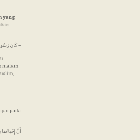
m yang
kir.
كَانَ رَسُولُ اَللَّهِ – صلى الله عليه وسلم – إِذَا دَخَلَ اَلْعَشْرُ -أَيْ: اَلْعَشْرُ اَلْأَخِيرُ مِنْ رَمَضَانَ- شَدَّ مِئْزَرَهُ, وَأَحْيَا لَيْلَهُ, وَأَيْقَظَ أَهْلَهُ –
au
an malam-
uslim,
mpai pada
أَنَّ إِحْيَاءَهَ