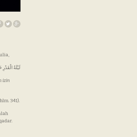
lia,
لَيْلَةُ الْقَدْرِ خَيْرٌ مِنْ أَلْفِ شَهْرٍ (3) تَنَزَّلُ الْمَلَا)
 izin
 hlm. 341).
alah
qadar.