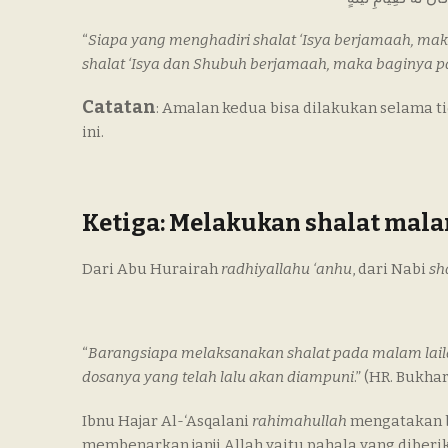
“
Siapa yang menghadiri shalat ‘Isya berjamaah, ma
shalat ‘Isya dan Shubuh berjamaah, maka baginya 
Catatan
: Amalan kedua bisa dilakukan selama t
ini.
Ketiga: Melakukan shalat mal
Dari Abu Hurairah
radhiyallahu ‘anhu
, dari Nabi
sh
“
Barangsiapa melaksanakan shalat pada malam laila
dosanya yang telah lalu akan diampuni
.” (HR. Bukhar
Ibnu Hajar Al-‘Asqalani
rahimahullah
mengatakan b
membenarkan janji Allah yaitu pahala yang diber