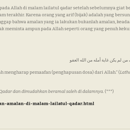
da Allah di malam lailatul qadar setelah sebelumnya giat b
terakhir. Karena orang yang arif (bijak) adalah yang bersu
ggap bahwa amalan yang ia lakukan bukanlah amalan, keadaa
anyak meminta ampun pada Allah seperti orang yang penuh kek
ن لم يكن غاية أمله من الله العفو
rnah mengharap pemaafan (penghapusan dosa) dari Allah.” (
Latha
Qadar dan dimudahkan beramal saleh di dalamnya.
(***)
an-amalan-di-malam-lailatul-qadar.html