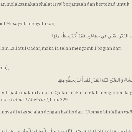
gan melaksanakan shalat Isya’ berjamaah dan bertekad untuk
Ibnul Musayyib menyatakan,
ةَ القَدْرِ ـ يَعْنِي فِي جَمَاعَةٍ ـ فَقَدْ أَخَذَ بِحَظِّهِ مِنْهَا
lam Lailatul Qadar, maka ia telah mengambil bagian dari
ma),
اءَ وَ الصُّبْحَ لَيْلَةَ القَدْرِ فَقَدْ أَخَذَ بِحَظِّهِ مِنْهَا
hubuh pada malam Lailatul Qadar, maka ia telah mengambil bag
 dari
Latha-if Al-Ma’arif
, hlm. 329.
nnya di atas sejalan dengan hadits dari ‘Utsman bin ‘Affan
rad
شَاءَ فِى جَمَاعَةٍ كَانَ لَهُ قِيَامُ نِصْفِ لَيْلَةٍ وَمَنْ صَلَّى الْعِشَاءَ وَالْفَجْرَ فِى جَمَاعَةٍ كَان