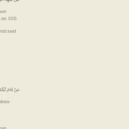
kan
 no. 221).
emi saat
مَنْ قَامَ لَيْلَةَ
 dosa-
kan