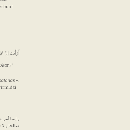
erbuat
أَرَأَيْتَ إِنْ عَ
apkan?”
salahan–,
-Tirmidzi
و إنما أمر 
صالحا و لا 