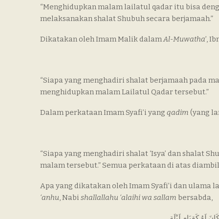
“Menghidupkan malam lailatul qadar itu bisa den
melaksanakan shalat Shubuh secara berjamaah.”
Dikatakan oleh Imam Malik dalam
Al-Muwatha
’, 
“Siapa yang menghadiri shalat berjamaah pada ma
menghidupkan malam Lailatul Qadar tersebut.”
Dalam perkataan Imam Syafi’i yang
qadim
(yang la
“Siapa yang menghadiri shalat ‘Isya’ dan shalat S
malam tersebut.” Semua perkataan di atas diambil
Apa yang dikatakan oleh Imam Syafi’i dan ulama lai
‘anhu
, Nabi
shallallahu ‘alaihi wa sallam
bersabda,
َ لَهُ كَقِيَامِ لَيْلَةٍ