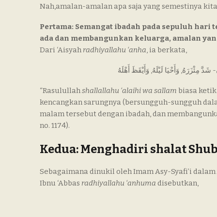
Nah,amalan-amalan apa saja yang semestinya kita 
Pertama: Semangat ibadah pada sepuluh har
ada dan membangunkan keluarga, amalan yang
Dari ‘Aisyah
radhiyallahu ‘anha
, ia berkata,
“Rasulullah
shallallahu ‘alaihi wa sallam
biasa keti
kencangkan sarungnya (bersungguh-sungguh dala
malam tersebut dengan ibadah, dan membangunkan 
no. 1174).
Kedua: Menghadiri shalat Shu
Sebagaimana dinukil oleh Imam Asy-Syafi’i dalam
Ibnu ‘Abbas
radhiyallahu ‘anhuma
disebutkan,