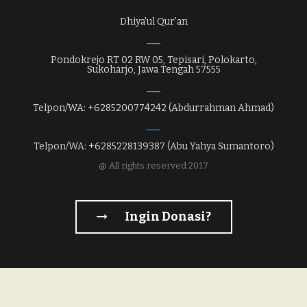
Dhiya'ul Qur'an
Pondokrejo RT 02 RW 05, Tepisari, Polokarto,
Sukoharjo, Jawa Tengah 57555
Telpon/WA: +6285200774242 (Abdurrahman Ahmad)
Telpon/WA: +6285228139387 (Abu Yahya Sumantoro)
@ All rights reserved 2017
Ingin Donasi?