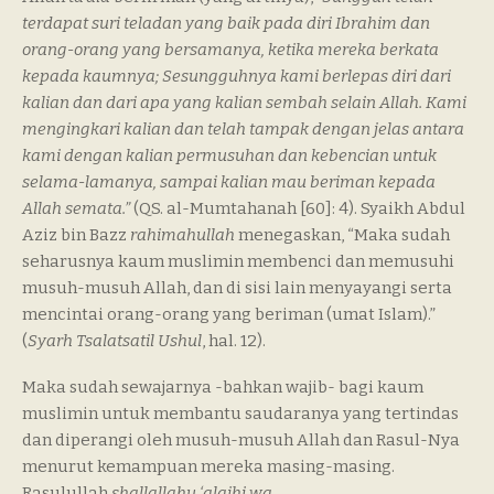
terdapat suri teladan yang baik pada diri Ibrahim dan
orang-orang yang bersamanya, ketika mereka berkata
kepada kaumnya; Sesungguhnya kami berlepas diri dari
kalian dan dari apa yang kalian sembah selain Allah. Kami
mengingkari kalian dan telah tampak dengan jelas antara
kami dengan kalian permusuhan dan kebencian untuk
selama-lamanya, sampai kalian mau beriman kepada
Allah semata.”
(QS. al-Mumtahanah [60]: 4). Syaikh Abdul
Aziz bin Bazz
rahimahullah
menegaskan, “Maka sudah
seharusnya kaum muslimin membenci dan memusuhi
musuh-musuh Allah, dan di sisi lain menyayangi serta
mencintai orang-orang yang beriman (umat Islam).”
(
Syarh Tsalatsatil Ushul
, hal. 12).
Maka sudah sewajarnya -bahkan wajib- bagi kaum
muslimin untuk membantu saudaranya yang tertindas
dan diperangi oleh musuh-musuh Allah dan Rasul-Nya
menurut kemampuan mereka masing-masing.
Rasulullah
shallallahu ‘alaihi wa