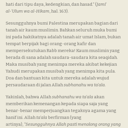
hati dari tipu daya, kedengkian, dan hasad.” (
Jami’
al-’Ulum wa al-Hikam
, hal. 163).
Sesungguhnya bumi Palestina merupakan bagian dari
tanah air kaum muslimin. Bahkan seluruh muka bumi
ini pada hakikatnya adalah tanah air umat Islam, bukan
tempat berpijak bagi orang-orang kafir dan
mempersekutukan Rabb mereka! Kaum muslimin yang
berada di sana adalah saudara-saudara kita seaqidah.
Maka musibah yang menimpa mereka akibat kekejian
Yahudi merupakan musibah yang menimpa kita pula.
Doa dan bantuan kita untuk mereka adalah wujud
persaudaraan di jalan Allah
subhanahu wa ta’ala
.
Yakinlah, bahwa Allah
subhanahu wa ta’ala
akan
memberikan kemenangan kepada siapa saja yang
benar-benar memperjuangkan tegaknya agama yang
hanif ini. Allah
ta’ala
berfirman (yang
artinya),
“Sesungguhnya Allah pasti menolong orang yang