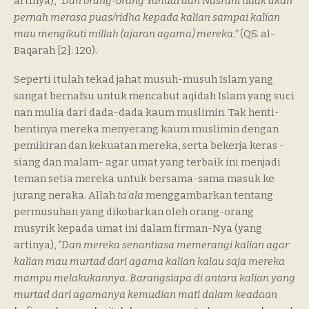
artinya),
“Dan orang-orang Yahudi dan Nasrani tidak akan
pernah merasa puas/ridha kepada kalian sampai kalian
mau mengikuti millah (ajaran agama) mereka.”
(QS. al-
Baqarah [2]: 120).
Seperti itulah tekad jahat musuh-musuh Islam yang
sangat bernafsu untuk mencabut aqidah Islam yang suci
nan mulia dari dada-dada kaum muslimin. Tak henti-
hentinya mereka menyerang kaum muslimin dengan
pemikiran dan kekuatan mereka, serta bekerja keras -
siang dan malam- agar umat yang terbaik ini menjadi
teman setia mereka untuk bersama-sama masuk ke
jurang neraka. Allah
ta’ala
menggambarkan tentang
permusuhan yang dikobarkan oleh orang-orang
musyrik kepada umat ini dalam firman-Nya (yang
artinya),
“Dan mereka senantiasa memerangi kalian agar
kalian mau murtad dari agama kalian kalau saja mereka
mampu melakukannya. Barangsiapa di antara kalian yang
murtad dari agamanya kemudian mati dalam keadaan