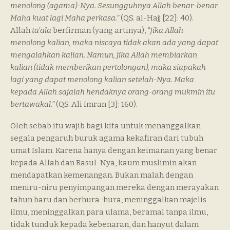
menolong (agama)-Nya. Sesungguhnya Allah benar-benar
Maha kuat lagi Maha perkasa.”
(QS. al-Hajj [22]: 40).
Allah
ta’ala
berfirman (yang artinya),
“Jika Allah
menolong kalian, maka niscaya tidak akan ada yang dapat
mengalahkan kalian. Namun, jika Allah membiarkan
kalian (tidak memberikan pertolongan), maka siapakah
lagi yang dapat menolong kalian setelah-Nya. Maka
kepada Allah sajalah hendaknya orang-orang mukmin itu
bertawakal.”
(QS. Ali Imran [3]: 160).
Oleh sebab itu wajib bagi kita untuk menanggalkan
segala pengaruh buruk agama kekafiran dari tubuh
umat Islam. Karena hanya dengan keimanan yang benar
kepada Allah dan Rasul-Nya, kaum muslimin akan
mendapatkan kemenangan. Bukan malah dengan
meniru-niru penyimpangan mereka dengan merayakan
tahun baru dan berhura-hura, meninggalkan majelis
ilmu, meninggalkan para ulama, beramal tanpa ilmu,
tidak tunduk kepada kebenaran, dan hanyut dalam