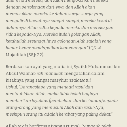
dalam hati mereka, dan Allah mengokohkan mereka
dengan pertolongan dari-Nya, dan Allah akan
memasukkan mereka ke dalam surga-surga yang
mengalir di bawahnya sungai-sungai, mereka kekal di
dalamnya. Allah ridha kepada mereka dan mereka pun
ridha kepada-Nya. Mereka itulah golongan Allah,
ketahuilah sesungguhnya golongan Alah sajalah yang
benar-benar mendapatkan kemenangan.”
(QS. al-
Mujadilah [58]: 22).
Berdasarkan ayat yang mulia ini, Syaikh Muhammad bin
Abdul Wahhab
rahimahullah
mengatakan dalam
kitabnya yang sangat masyhur
Tsalatsatul
Ushul
,
“Barangsiapa yang menaati rasul dan
mentauhidkan Allah, maka tidak boleh baginya
memberikan loyalitas (pembelaan dan kecintaan) kepada
orang-orang yang memusuhi Allah dan rasul-Nya,
meskipun orang itu adalah kerabat yang paling dekat.”
Allah
ta’ala
berfirman (yang artinya),
“Sungguh telah