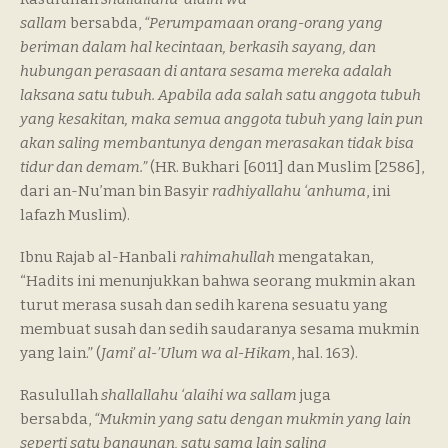
sallam
bersabda,
“Perumpamaan orang-orang yang
beriman dalam hal kecintaan, berkasih sayang, dan
hubungan perasaan di antara sesama mereka adalah
laksana satu tubuh. Apabila ada salah satu anggota tubuh
yang kesakitan, maka semua anggota tubuh yang lain pun
akan saling membantunya dengan merasakan tidak bisa
tidur dan demam.”
(HR. Bukhari [6011] dan Muslim [2586],
dari an-Nu’man bin Basyir
radhiyallahu ‘anhuma
, ini
lafazh Muslim).
Ibnu Rajab al-Hanbali
rahimahullah
mengatakan,
“Hadits ini menunjukkan bahwa seorang mukmin akan
turut merasa susah dan sedih karena sesuatu yang
membuat susah dan sedih saudaranya sesama mukmin
yang lain.” (
Jami’ al-’Ulum wa al-Hikam
, hal. 163).
Rasulullah
shallallahu ‘alaihi wa sallam
juga
bersabda,
“Mukmin yang satu dengan mukmin yang lain
seperti satu bangunan, satu sama lain saling