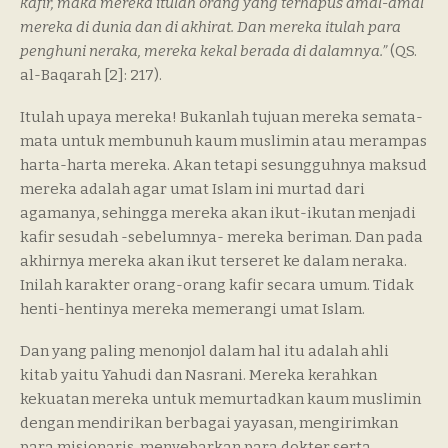
kafir, maka mereka itulah orang yang terhapus amal-amal
mereka di dunia dan di akhirat. Dan mereka itulah para
penghuni neraka, mereka kekal berada di dalamnya.”
(QS.
al-Baqarah [2]: 217).
Itulah upaya mereka! Bukanlah tujuan mereka semata-
mata untuk membunuh kaum muslimin atau merampas
harta-harta mereka. Akan tetapi sesungguhnya maksud
mereka adalah agar umat Islam ini murtad dari
agamanya, sehingga mereka akan ikut-ikutan menjadi
kafir sesudah -sebelumnya- mereka beriman. Dan pada
akhirnya mereka akan ikut terseret ke dalam neraka.
Inilah karakter orang-orang kafir secara umum. Tidak
henti-hentinya mereka memerangi umat Islam.
Dan yang paling menonjol dalam hal itu adalah ahli
kitab yaitu Yahudi dan Nasrani. Mereka kerahkan
kekuatan mereka untuk memurtadkan kaum muslimin
dengan mendirikan berbagai yayasan, mengirimkan
para misionaris, menyebarkan para dokter serta