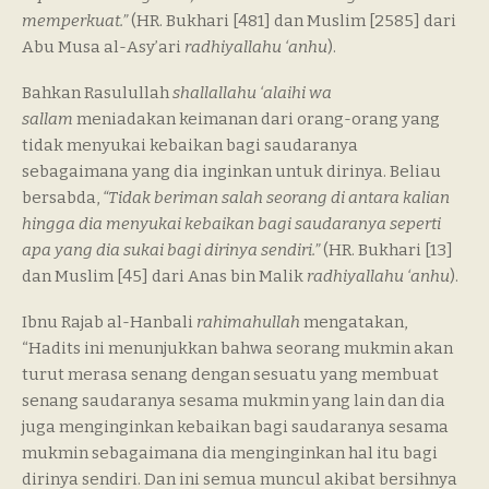
memperkuat.”
(HR. Bukhari [481] dan Muslim [2585] dari
Abu Musa al-Asy’ari
radhiyallahu ‘anhu
).
Bahkan Rasulullah
shallallahu ‘alaihi wa
sallam
meniadakan keimanan dari orang-orang yang
tidak menyukai kebaikan bagi saudaranya
sebagaimana yang dia inginkan untuk dirinya. Beliau
bersabda,
“Tidak beriman salah seorang di antara kalian
hingga dia menyukai kebaikan bagi saudaranya seperti
apa yang dia sukai bagi dirinya sendiri.”
(HR. Bukhari [13]
dan Muslim [45] dari Anas bin Malik
radhiyallahu ‘anhu
).
Ibnu Rajab al-Hanbali
rahimahullah
mengatakan,
“Hadits ini menunjukkan bahwa seorang mukmin akan
turut merasa senang dengan sesuatu yang membuat
senang saudaranya sesama mukmin yang lain dan dia
juga menginginkan kebaikan bagi saudaranya sesama
mukmin sebagaimana dia menginginkan hal itu bagi
dirinya sendiri. Dan ini semua muncul akibat bersihnya