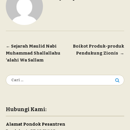
Navigasi
←
Sejarah Maulid Nabi
Boikot Produk-produk
Muhammad Shallallahu
Pendukung Zionis
→
pos
‘alahi Wa Sallam
Cari
untuk:
Hubungi Kami:
Alamat Pondok Pesantren