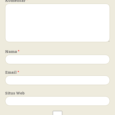
Komentar
*
Nama
*
Email
*
Situs Web