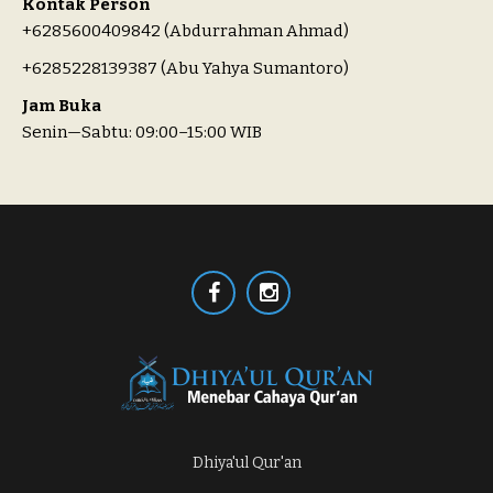
Kontak Person
+6285600409842 (Abdurrahman Ahmad)
+6285228139387 (Abu Yahya Sumantoro)
Jam Buka
Senin—Sabtu: 09:00–15:00 WIB
Dhiya'ul Qur'an