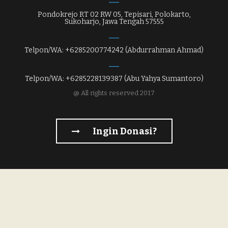
Pondokrejo RT 02 RW 05, Tepisari, Polokarto,
Sukoharjo, Jawa Tengah 57555
Telpon/WA: +6285200774242 (Abdurrahman Ahmad)
Telpon/WA: +6285228139387 (Abu Yahya Sumantoro)
@ All rights reserved 2017
Ingin Donasi?