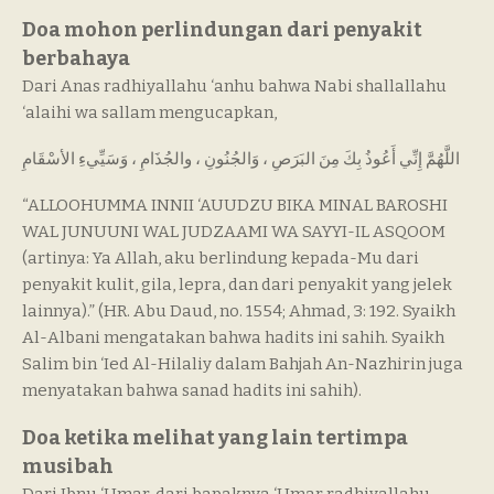
Doa mohon perlindungan dari penyakit
berbahaya
Dari Anas radhiyallahu ‘anhu bahwa Nabi shallallahu
‘alaihi wa sallam mengucapkan,
اللَّهُمَّ إِنِّي أَعُوذُ بِكَ مِنَ البَرَصِ ، وَالجُنُونِ ، والجُذَامِ ، وَسَيِّيءِ الأسْقَامِ
“ALLOOHUMMA INNII ‘AUUDZU BIKA MINAL BAROSHI
WAL JUNUUNI WAL JUDZAAMI WA SAYYI-IL ASQOOM
(artinya: Ya Allah, aku berlindung kepada-Mu dari
penyakit kulit, gila, lepra, dan dari penyakit yang jelek
lainnya).” (HR. Abu Daud, no. 1554; Ahmad, 3: 192. Syaikh
Al-Albani mengatakan bahwa hadits ini sahih. Syaikh
Salim bin ‘Ied Al-Hilaliy dalam Bahjah An-Nazhirin juga
menyatakan bahwa sanad hadits ini sahih).
Doa ketika melihat yang lain tertimpa
musibah
Dari Ibnu ‘Umar, dari bapaknya ‘Umar radhiyallahu