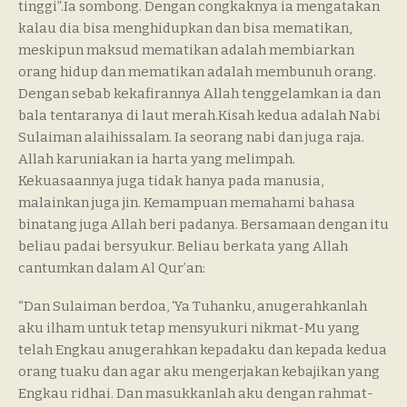
tinggi”.Ia sombong. Dengan congkaknya ia mengatakan
kalau dia bisa menghidupkan dan bisa mematikan,
meskipun maksud mematikan adalah membiarkan
orang hidup dan mematikan adalah membunuh orang.
Dengan sebab kekafirannya Allah tenggelamkan ia dan
bala tentaranya di laut merah.Kisah kedua adalah Nabi
Sulaiman alaihissalam. Ia seorang nabi dan juga raja.
Allah karuniakan ia harta yang melimpah.
Kekuasaannya juga tidak hanya pada manusia,
malainkan juga jin. Kemampuan memahami bahasa
binatang juga Allah beri padanya. Bersamaan dengan itu
beliau padai bersyukur. Beliau berkata yang Allah
cantumkan dalam Al Qur’an:
“Dan Sulaiman berdoa, ‘Ya Tuhanku, anugerahkanlah
aku ilham untuk tetap mensyukuri nikmat-Mu yang
telah Engkau anugerahkan kepadaku dan kepada kedua
orang tuaku dan agar aku mengerjakan kebajikan yang
Engkau ridhai. Dan masukkanlah aku dengan rahmat-