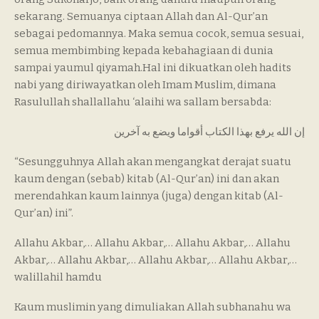
sekarang. Semuanya ciptaan Allah dan Al-Qur’an
sebagai pedomannya. Maka semua cocok, semua sesuai,
semua membimbing kepada kebahagiaan di dunia
sampai yaumul qiyamah.Hal ini dikuatkan oleh hadits
nabi yang diriwayatkan oleh Imam Muslim, dimana
Rasulullah shallallahu ‘alaihi wa sallam bersabda:
إن الله يرفع بهذا الكتاب أقواما ويضع به آخرين
“Sesungguhnya Allah akan mengangkat derajat suatu
kaum dengan (sebab) kitab (Al-Qur’an) ini dan akan
merendahkan kaum lainnya (juga) dengan kitab (Al-
Qur’an) ini”.
Allahu Akbar,… Allahu Akbar,… Allahu Akbar,… Allahu
Akbar,… Allahu Akbar,… Allahu Akbar,… Allahu Akbar,…
walillahil hamdu
Kaum muslimin yang dimuliakan Allah subhanahu wa