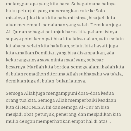
melanggar apa yang kita baca. Sebagaimana halnya
buku petunjuk yang menerangkan rute ke Solo
misalnya. Jika tidak kita pahami isinya, bisa jadi kita
akan menempuh perjalanan yang salah. Demikian juga
Al-Qur’an sebagai petunjuk harus kita pahami isinya
supaya point keempat bisa kita laksanakan, yaitu selain
kit abaca, selain kita hafalkan, selain kita hayati, juga
kita amalkan.Demikian yang bisa disampaikan, ada
kekurangannya saya minta maaf yang sebesar-
besarnya. Marilah kita berdoa, semoga alam ibadah kita
di bulan romadhon diterima Allah subhanahu wa ta’ala,
demikian juga di bulan-bulan lainnya.
Semoga Allah juga mengamppuni dosa-dosa kedua
orang tua kita. Semoga Allah memperbaiki keadaan
kita di INDONESIA ini dan semoga Al-Qur’an bisa
menjadi obat, petunjuk, penerang, dan menjadikan kita
mulia dengan memperhatikan empat hal di atas…