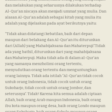
dan melakukan yang seharusnya dilakukan terhadap
Al-Qur’an niscaya akan menjadi ummat yang mulia. Dan
alasan Al-Qur’an adalah sebagai kitab yang mulia itu
adalah yang dijelaskan pada ayat berikutnya yaitu:
“Tidak akan didatangi kebatilan, baik dari depan
maupun dari belakang dan Al-Qur’an itu diturunkan
dari (Allah) yang Mahabijaksana dan Mahaterpuji”.Tidak
ada yang bathil, diturunkan dari yang mahabijaksana
dan Mahaterpuji. Maka tidak ada di dalam al-Qur’an
yang namanya menzholimi orang tertentu,
menyudutkan orang tertentu dan menguntungkan
orang lainnya. Tidak ada istilah “Al-Qur’an tidak cocok
untuk orang Indonesia, tidak cocok untuk orang
Sukoharjo, tidak cocok untuk orang Jombor, dan
seterusnya”. Tidak! Karena kita semua adalah ciptaan
Allah, baik orang Arab maupun Indonesia, baik orang
ibu kota maupun orang desa, baik orang Londo maupun
orang Sukoharjo, baik orang dahulu maupun orang