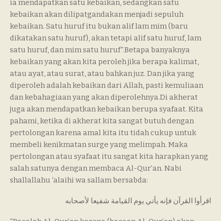
ia mendapatkan satu kebaikan, sedangkan satu
kebaikan akan dilipatgandakan menjadi sepuluh
kebaikan. Satu huruf itu bukan alif lam mim (baru
dikatakan satu huruf), akan tetapi alif satu huruf, lam
satu huruf, dan mim satu huruf”.Betapa banyaknya
kebaikan yang akan kita peroleh jika berapa kalimat,
atau ayat, atau surat, atau bahkan juz. Dan jika yang
diperoleh adalah kebaikan dari Allah, pasti kemuliaan
dan kebahagiaan yang akan diperolehnya.Di akherat
juga akan mendapatkan kebaikan berupa syafaat. Kita
pahami, ketika di akherat kita sangat butuh dengan
pertolongan karena amal kita itu tidah cukup untuk
membeli kenikmatan surge yang melimpah. Maka
pertolongan atau syafaat itu sangat kita harapkan yang
salah satunya dengan membaca Al-Qur’an. Nabi
shallallahu ‘alaihi wa sallam bersabda:
اقرأوا القرآن فإنه يأتي يوم القيامة شفيعا لأصحابه