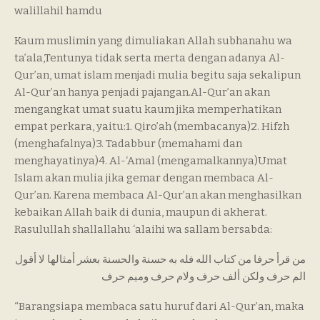
walillahil hamdu
Kaum muslimin yang dimuliakan Allah subhanahu wa
ta’ala,Tentunya tidak serta merta dengan adanya Al-
Qur’an, umat islam menjadi mulia begitu saja sekalipun
Al-Qur’an hanya penjadi pajangan.Al-Qur’an akan
mengangkat umat suatu kaum jika memperhatikan
empat perkara, yaitu:1. Qiro’ah (membacanya)2. Hifzh
(menghafalnya)3. Tadabbur (memahami dan
menghayatinya)4. Al-‘Amal (mengamalkannya)Umat
Islam akan mulia jika gemar dengan membaca Al-
Qur’an. Karena membaca Al-Qur’an akan menghasilkan
kebaikan Allah baik di dunia, maupun di akherat.
Rasulullah shallallahu ‘alaihi wa sallam bersabda:
من قرأ حرفا من كتاب الله فله به حسنة والحسنة بعشر أمثالها لا أقول
الم حرف ولكن ألف حرف ولام حرف وميم حرف
“Barangsiapa membaca satu huruf dari Al-Qur’an, maka