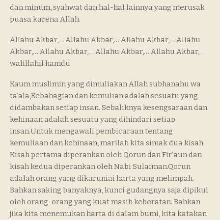
dan minum, syahwat dan hal-hal lainnya yang merusak
puasa karena Allah.
Allahu Akbar,… Allahu Akbar,… Allahu Akbar,… Allahu
Akbar,… Allahu Akbar,… Allahu Akbar,… Allahu Akbar,…
walillahil hamdu
Kaum muslimin yang dimuliakan Allah subhanahu wa
ta’ala,Kebahagian dan kemulian adalah sesuatu yang
didambakan setiap insan. Sebaliknya kesengsaraan dan
kehinaan adalah sesuatu yang dihindari setiap
insan.Untuk mengawali pembicaraan tentang
kemuliaan dan kehinaan, marilah kita simak dua kisah.
Kisah pertama diperankan oleh Qorun dan Fir’aun dan
kisah kedua diperankan oleh Nabi Sulaiman.Qorun
adalah orang yang dikaruniai harta yang melimpah.
Bahkan saking banyaknya, kunci gudangnya saja dipikul
oleh orang-orang yang kuat masih keberatan. Bahkan
jika kita menemukan harta di dalam bumi, kita katakan