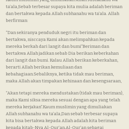
ta’ala,Sebab terbesar supaya kita mulia adalah beriman
dan bertakwa kepada Allah subhanahu wa ta’ala. Allah
berfirman:
“Dan sekiranya penduduk negri itu beriman dan
bertakwa, nisccaya Kami akan melimpahkan kepada
mereka berkah dari langit dan bumi”Beriman dan
bertakwa Allah jadikan sebab Dia berikan keberkahan
dari langit dan bumi. Kalau Allah berikan keberkahan,
berarti Allah berikan kemuliaan dan
kebahagiaan.Sebaliknya, ketika tidak mau beriman,
maka Allah akan timpakan kehinaan dan kesengsaraan,
“Akan tetapi mereka mendustakan (tidak mau beriman),
maka Kami siksa mereka sesuai dengan apa yang telah
mereka kerjakan”.Kaum muslimin yang dimuliakan
Allah subhanahu wa ta’ala,Dan sebab terbesar supaya
kita bisa bertakwa kepada Allah adalah kita beriman
kepada kitab-Nya Al-Qur’an.Al-Qur’an sebagai