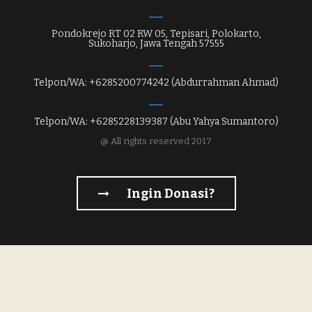
Pondokrejo RT 02 RW 05, Tepisari, Polokarto,
Sukoharjo, Jawa Tengah 57555
Telpon/WA: +6285200774242 (Abdurrahman Ahmad)
Telpon/WA: +6285228139387 (Abu Yahya Sumantoro)
@ All rights reserved 2017
Ingin Donasi?