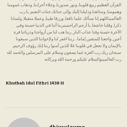
القرآن العظيم ربيع قلوبنا, ونور صدورنا, وجلاء أحزاننا, وذهاب غمومنا
وهمومنا, وسائقنا ودليلنا إليك وإلى جناتك جنات النعيم, يا رب
العالميناللهم إنا نسألك علما نافعا, ورزقا طيبا, وعملا متقبلا, ولسانا
ذكرا, وقلبا خاشعا, يا أرحم الراحمينربنا آتنا في الدنيا حسنة وفي
الآخرة حسنة وقنا عذاب النار, ربنا هب لنا من أزواجنا وذرياتنا قرة
أعين, واجعنا للمتقين إماما…ربنا اغفر لنا ولإخواننا الذين سبقونا
بالإيمان ولا تجعل في قلوبنا غلا للذين آمنوا ربنا إنك رؤوف الرحيم,
سبحان ربك رب العزة عما يصفون وسلام على المرسلين والحمد لله
رب العالمينوالسلام عليكم ورحمة الله وبركاته
Khutbah Idul Fithri 1438 H