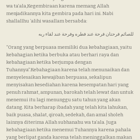
wa ta’ala,Kegembiraan karena memang Allah
menjadikannya kita gembira pada hari ini. Nabi
shallallhu ‘alihi wasallam bersabda:
للصائم فرحتان فرحة عند فطره وفرحة عند لقاء ربه
“Orang yang berpuasa memiliki dua kebahagiaan, yaitu
kebahagian ketika berbuka atau berhari raya dan
kebahagiaan ketika berjumpa dengan
Tuhannya”.Kebahagiaan karena telah menunaikan dan
menyelesaikan kewajiban berpuasa, sekalipun
menyisakan kesediahan karena kesempatan hari yang
penuh rahmat, ampunan, barokah telah lewat dan untuk
menemui itu lagi menunggu satu tahun yang akan
datang. Kita berharap ibadah yang telah kita lahukan,
baik puasa, shalat, qiroah, sedekah, dan amal sholeh
lainnya diterima Allah subhanahu wa ta’ala. Juga
kebahagiaan ketika menemui Tuhannya karena pahala
yang berlipat ganda karena telah meninggalkan makan