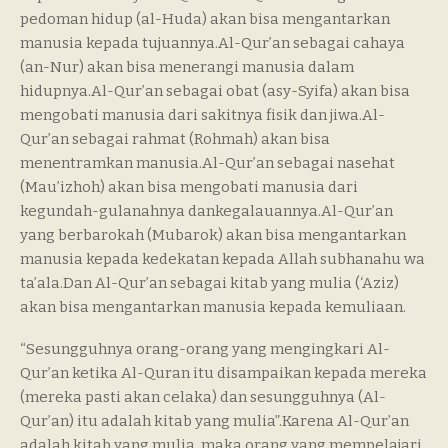
pedoman hidup (al-Huda) akan bisa mengantarkan
manusia kepada tujuannya.Al-Qur’an sebagai cahaya
(an-Nur) akan bisa menerangi manusia dalam
hidupnya.Al-Qur’an sebagai obat (asy-Syifa) akan bisa
mengobati manusia dari sakitnya fisik dan jiwa.Al-
Qur’an sebagai rahmat (Rohmah) akan bisa
menentramkan manusia.Al-Qur’an sebagai nasehat
(Mau’izhoh) akan bisa mengobati manusia dari
kegundah-gulanahnya dankegalauannya.Al-Qur’an
yang berbarokah (Mubarok) akan bisa mengantarkan
manusia kepada kedekatan kepada Allah subhanahu wa
ta’ala.Dan Al-Qur’an sebagai kitab yang mulia (‘Aziz)
akan bisa mengantarkan manusia kepada kemuliaan.
“Sesungguhnya orang-orang yang mengingkari Al-
Qur’an ketika Al-Quran itu disampaikan kepada mereka
(mereka pasti akan celaka) dan sesungguhnya (Al-
Qur’an) itu adalah kitab yang mulia”.Karena Al-Qur’an
adalah kitab yang mulia, maka orang yang mempelajari