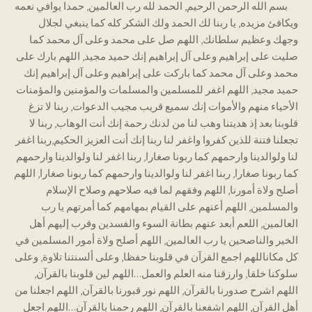
بسم الله الرحمن الرحيم, الحمد لله رب العالمين, حمدا يوافي نعمه
ويكافئ مزيده, يا ربنا لك الحمد ولك الشكر كله كما ينبغي لجلال
وجهك وعظيم سلطانك, اللهم صل على محمد وعلى آل محمد كما
صليت على إبراهيم وعلى آل إبراهيم إنك حميد مجيد, اللهم بارك على
محمد وعلى آل محمد كما باركت على إبراهيم وعلى آل إبراهيم إنك
حميد مجيد, اللهم اغفر للمسلمين والمسلمات والمؤمنين والمؤمنات
الأحياء منهم والأموات إنك سميع قريب مجيب الدعوات, ربنا لا تزغ
قلوبنا بعد إذ هديتنا وهب لنا من لدنك رحمة إنك أنت الوهاب, ربنا لا
تجعلنا فتنة للذين كفروا واغفر لنا ربنا إنك أنت العزيز الحكيم,ربنا اغفر
لنا ولوالدينا وارحمهم كما ربونا صغارا, ربنا اغفر لنا ولوالدينا وارحمهم
كما ربونا صغارا, ربنا اغفر لنا ولوالدينا وارحمهم كما ربونا صغارا, اللهم
أصلح ولاة أمورنا, اللهم وفقهم لما فيه صلاحهم وصلاح الإسلام
والمسلمين, اللهم أعنهم على القيام بمهامهم كما أمرتهم يا رب
العالمين, اللعم أبعد عنهم بطانة السوء والفسدين وقرب إليهم أهل
الخير والناصحين يا رب العالمين, اللهم أصلح ولاة أمور المسلمين في
كل مكاناللهم اجمع القرآن في قلوبنا حفظا, وعلى ألسنتنا تلاوة, وعلى
سلوكنا خلقا, وارزقنا منه العلم والعمل…اللهم لين قلوبنا بالقرآن,
اللهم اشرح صدورنا بالقرآن, اللهم نور قبورنا بالقرآن, اللهم اجعلنا من
أهل القرآن, اللهم اشفعنا بالقرآن, اللهم رحمنا بالقرآن…اللهم اجعل