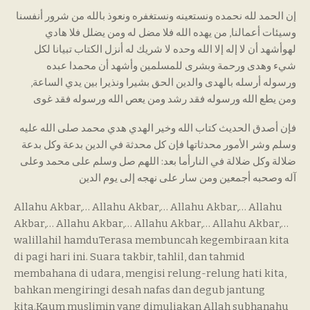
إن الحمد لله نحمده ونستعينه ونستغفره ونعوذ بالله من شرور أنفسنا
وسيئات أعمالنا, من يهده الله فلا مضل له ومن يضلل فلا هادي
لهوأشهد أن لا إله إلا الله وحده لا شريك له أنزل الكتاب تبيانا لكل
شيء وهدى ورحمة وبشرى للمسلمين وأشهد أن محمدا عبده
ورسوله أرسله بالهدى والدين الحق بشيرا ونذيرا بين يدي الساعة,
ومن يطع الله ورسوله فقد رشد ومن يعص الله ورسوله فقد غوى
فإن أصدق الحديث كتاب الله وخير الهدي هدي محمد صلى الله عليه
وسلم وشر الأمور محدثاتها فإن كل محدثة في الدين بدعة وكل بدعة
ضلالة وكل ضلالة في النارأما بعد: اللهم صل وسلم على محمد وعلى
آله وصحبه أجمعين ومن سار على نهجه إلى يوم الدين
Allahu Akbar,… Allahu Akbar,… Allahu Akbar,… Allahu
Akbar,… Allahu Akbar,… Allahu Akbar,… Allahu Akbar,…
walillahil hamduTerasa membuncah kegembiraan kita
di pagi hari ini. Suara takbir, tahlil, dan tahmid
membahana di udara, mengisi relung-relung hati kita,
bahkan mengiringi desah nafas dan degub jantung
kita.Kaum muslimin yang dimuliakan Allah subhanahu