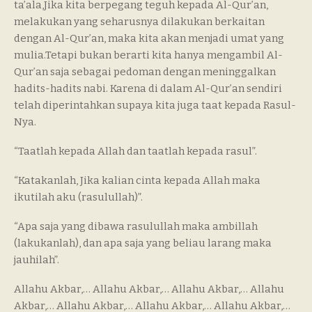
ta’ala,Jika kita berpegang teguh kepada Al-Qur’an,
melakukan yang seharusnya dilakukan berkaitan
dengan Al-Qur’an, maka kita akan menjadi umat yang
mulia.Tetapi bukan berarti kita hanya mengambil Al-
Qur’an saja sebagai pedoman dengan meninggalkan
hadits-hadits nabi. Karena di dalam Al-Qur’an sendiri
telah diperintahkan supaya kita juga taat kepada Rasul-
Nya.
“Taatlah kepada Allah dan taatlah kepada rasul”.
“Katakanlah, Jika kalian cinta kepada Allah maka
ikutilah aku (rasulullah)”.
“Apa saja yang dibawa rasulullah maka ambillah
(lakukanlah), dan apa saja yang beliau larang maka
jauhilah”.
Allahu Akbar,… Allahu Akbar,… Allahu Akbar,… Allahu
Akbar,… Allahu Akbar,… Allahu Akbar,… Allahu Akbar,…