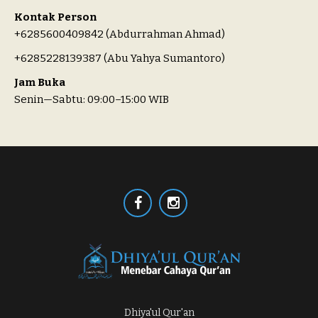
Kontak Person
+6285600409842 (Abdurrahman Ahmad)
+6285228139387 (Abu Yahya Sumantoro)
Jam Buka
Senin—Sabtu: 09:00–15:00 WIB
Dhiya'ul Qur'an