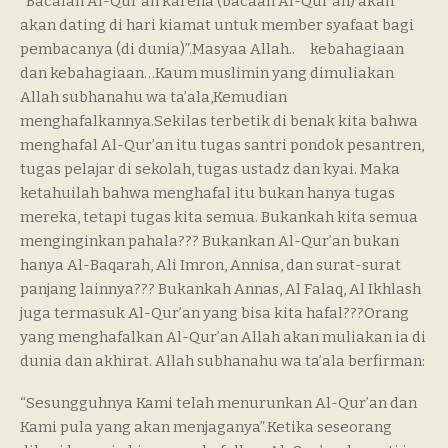
“Bacalah Al-Qur’an karena (bacaan Al-Qur’an) akan
akan dating di hari kiamat untuk member syafaat bagi
pembacanya (di dunia)”.Masyaa Allah.. kebahagiaan
dan kebahagiaan…Kaum muslimin yang dimuliakan
Allah subhanahu wa ta’ala,Kemudian
menghafalkannya.Sekilas terbetik di benak kita bahwa
menghafal Al-Qur’an itu tugas santri pondok pesantren,
tugas pelajar di sekolah, tugas ustadz dan kyai. Maka
ketahuilah bahwa menghafal itu bukan hanya tugas
mereka, tetapi tugas kita semua. Bukankah kita semua
menginginkan pahala??? Bukankan Al-Qur’an bukan
hanya Al-Baqarah, Ali Imron, Annisa, dan surat-surat
panjang lainnya??? Bukankah Annas, Al Falaq, Al Ikhlash
juga termasuk Al-Qur’an yang bisa kita hafal???Orang
yang menghafalkan Al-Qur’an Allah akan muliakan ia di
dunia dan akhirat. Allah subhanahu wa ta’ala berfirman:
“Sesungguhnya Kami telah menurunkan Al-Qur’an dan
Kami pula yang akan menjaganya”.Ketika seseorang