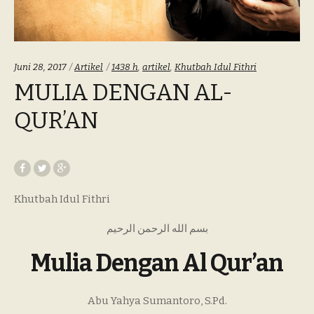
Categories:
Tags:
Juni 28, 2017
Artikel
1438 h
,
artikel
,
Khutbah Idul Fithri
MULIA DENGAN AL-
QUR’AN
Khutbah Idul Fithri
بسم الله الرحمن الرحيم
Mulia Dengan Al Qur’an
Abu Yahya Sumantoro, S.Pd.