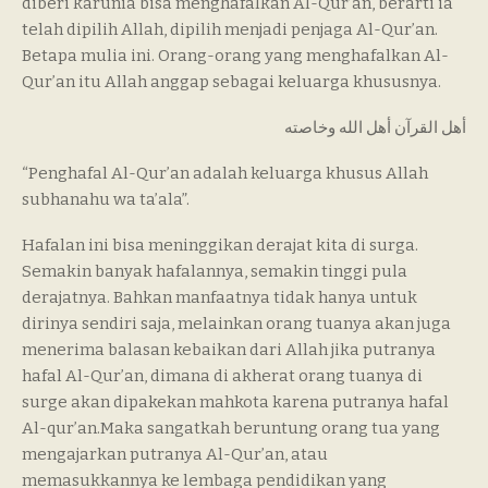
diberi karunia bisa menghafalkan Al-Qur’an, berarti ia
telah dipilih Allah, dipilih menjadi penjaga Al-Qur’an.
Betapa mulia ini. Orang-orang yang menghafalkan Al-
Qur’an itu Allah anggap sebagai keluarga khususnya.
أهل القرآن أهل الله وخاصته
“Penghafal Al-Qur’an adalah keluarga khusus Allah
subhanahu wa ta’ala”.
Hafalan ini bisa meninggikan derajat kita di surga.
Semakin banyak hafalannya, semakin tinggi pula
derajatnya. Bahkan manfaatnya tidak hanya untuk
dirinya sendiri saja, melainkan orang tuanya akan juga
menerima balasan kebaikan dari Allah jika putranya
hafal Al-Qur’an, dimana di akherat orang tuanya di
surge akan dipakekan mahkota karena putranya hafal
Al-qur’an.Maka sangatkah beruntung orang tua yang
mengajarkan putranya Al-Qur’an, atau
memasukkannya ke lembaga pendidikan yang