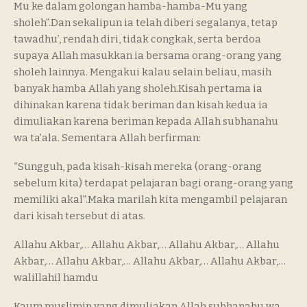
Mu ke dalam golongan hamba-hamba-Mu yang
sholeh”.Dan sekalipun ia telah diberi segalanya, tetap
tawadhu’, rendah diri, tidak congkak, serta berdoa
supaya Allah masukkan ia bersama orang-orang yang
sholeh lainnya. Mengakui kalau selain beliau, masih
banyak hamba Allah yang sholeh.Kisah pertama ia
dihinakan karena tidak beriman dan kisah kedua ia
dimuliakan karena beriman kepada Allah subhanahu
wa ta’ala. Sementara Allah berfirman:
“Sungguh, pada kisah-kisah mereka (orang-orang
sebelum kita) terdapat pelajaran bagi orang-orang yang
memiliki akal”.Maka marilah kita mengambil pelajaran
dari kisah tersebut di atas.
Allahu Akbar,… Allahu Akbar,… Allahu Akbar,… Allahu
Akbar,… Allahu Akbar,… Allahu Akbar,… Allahu Akbar,…
walillahil hamdu
Kaum muslimin yang dimuliakan Allah subhanahu wa