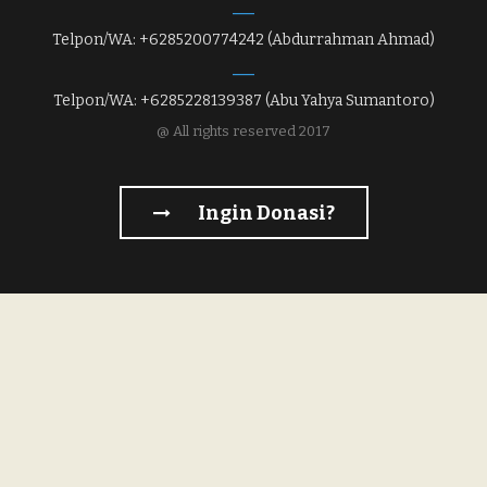
Telpon/WA: +6285200774242 (Abdurrahman Ahmad)
Telpon/WA: +6285228139387 (Abu Yahya Sumantoro)
@ All rights reserved 2017
Ingin Donasi?