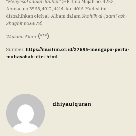
“
Menyesal adalah taubat.”
(HR.Ibnu Majah no. 4252,
Ahmad no.3568, 4012, 4414 dan 4016. Hadist ini
dishahihkan oleh al-Albani dalam
Shahiih al-Jaami’ ash-
Shaghir
no.6678)
(***)
Wallahu A’lam.
Sumber:
https://muslim.or.id/27695-mengapa-perlu-
muhasabah-diri.html
dhiyaulquran