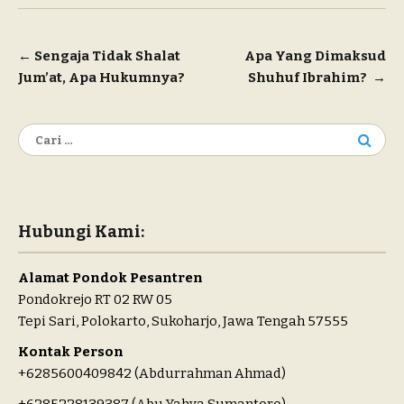
Navigasi
←
Sengaja Tidak Shalat
Apa Yang Dimaksud
Jum’at, Apa Hukumnya?
Shuhuf Ibrahim?
→
pos
Cari
untuk:
Hubungi Kami:
Alamat Pondok Pesantren
Pondokrejo RT 02 RW 05
Tepi Sari, Polokarto, Sukoharjo, Jawa Tengah 57555
Kontak Person
+6285600409842 (Abdurrahman Ahmad)
+6285228139387 (Abu Yahya Sumantoro)