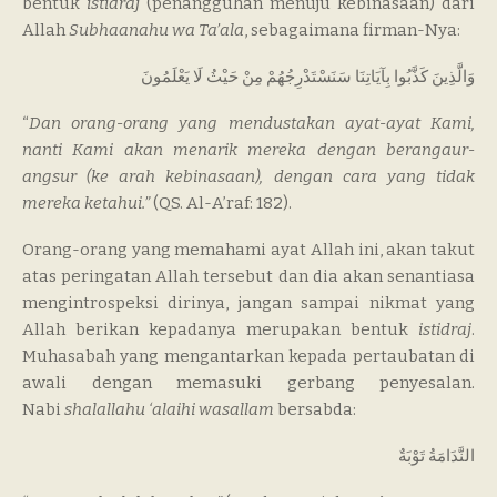
bentuk
istidraj
(penangguhan menuju kebinasaan) dari
Allah
Subhaanahu wa Ta’ala
, sebagaimana firman-Nya:
وَالَّذِينَ كَذَّبُوا بِآيَاتِنَا سَنَسْتَدْرِجُهُمْ مِنْ حَيْثُ لَا يَعْلَمُونَ
“
Dan orang-orang yang mendustakan ayat-ayat Kami,
nanti Kami akan menarik mereka dengan berangaur-
angsur (ke arah kebinasaan), dengan cara yang tidak
mereka ketahui.”
(QS. Al-A’raf: 182).
Orang-orang yang memahami ayat Allah ini, akan takut
atas peringatan Allah tersebut dan dia akan senantiasa
mengintrospeksi dirinya, jangan sampai nikmat yang
Allah berikan kepadanya merupakan bentuk
istidraj
.
Muhasabah yang mengantarkan kepada pertaubatan di
awali dengan memasuki gerbang penyesalan.
Nabi
shalallahu ‘alaihi wasallam
bersabda:
النَّدَامَةُ تَوْبَةٌ