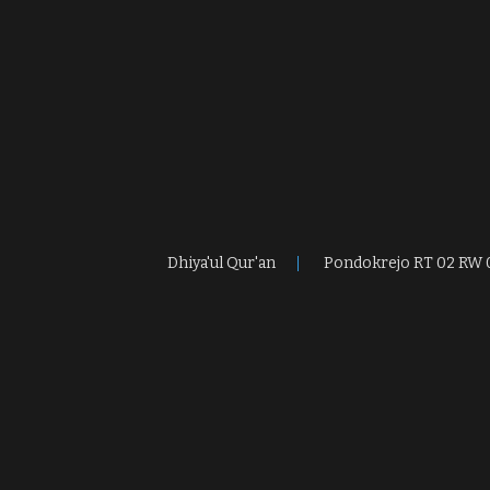
Dhiya'ul Qur'an
Pondokrejo RT 02 RW 05