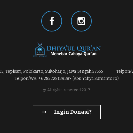
, Tepisari, Polokarto, Sukoharjo, Jawa Tengah 57555
Telpon/
Telpon/WA: +6285228139387 (Abu Yahya Sumantoro)
@ All rights reserved 2017
Ingin Donasi?