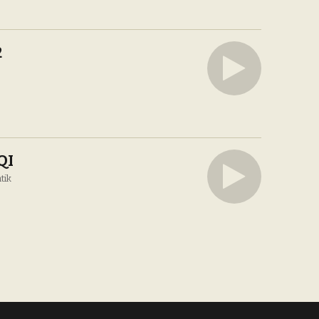
2
QI
tik