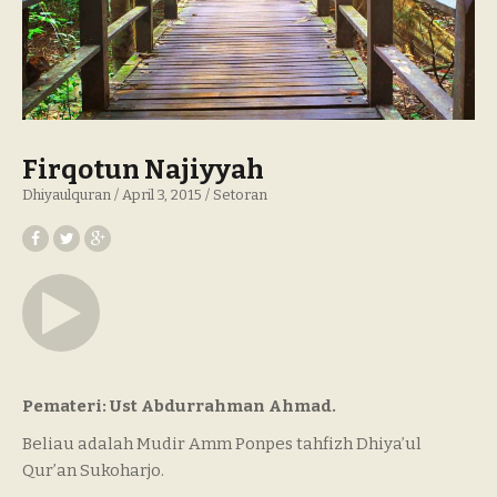
Firqotun Najiyyah
Dhiyaulquran
April 3, 2015
Setoran
Pemateri: Ust Abdurrahman Ahmad.
Beliau adalah Mudir Amm Ponpes tahfizh Dhiya’ul
Qur’an Sukoharjo.